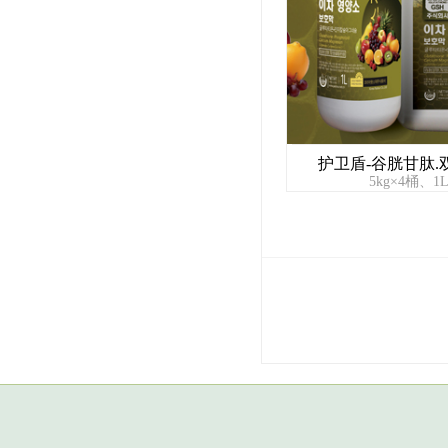
护卫盾-谷胱甘肽
5kg×4桶、1